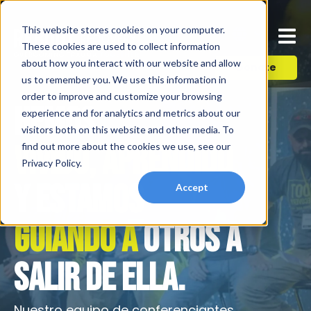
This website stores cookies on your computer.
These cookies are used to collect information
about how you interact with our website and allow
Donate
us to remember you. We use this information in
order to improve and customize your browsing
HEMOS
experience and for analytics and metrics about our
visitors both on this website and other media. To
VIVIDO, APRENDIDO
find out more about the cookies we use, see our
Privacy Policy.
Y ESTAMOS
Accept
GUIANDO A
OTROS A
SALIR DE ELLA.
Nuestro equipo de conferenciantes